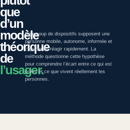
plutôt
que
d’un
modèle
Beaucoup de dispositifs supposent une
personne mobile, autonome, informée et
théorique
capable de réagir rapidement. La
de
méthode questionne cette hypothèse
pour comprendre l’écart entre ce qui est
l’usager.
prévu et ce que vivent réellement les
personnes.