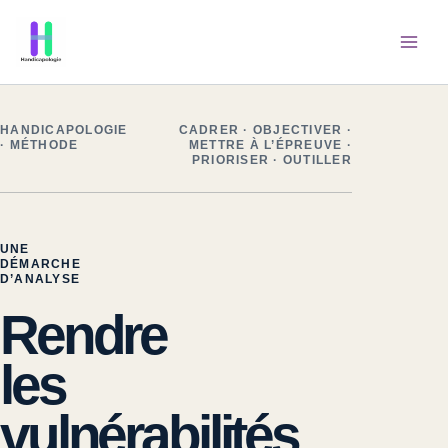
Aller
au
contenu
HANDICAPOLOGIE
CADRER · OBJECTIVER ·
· MÉTHODE
METTRE À L’ÉPREUVE ·
PRIORISER · OUTILLER
UNE
DÉMARCHE
D’ANALYSE
Rendre
les
vulnérabilités