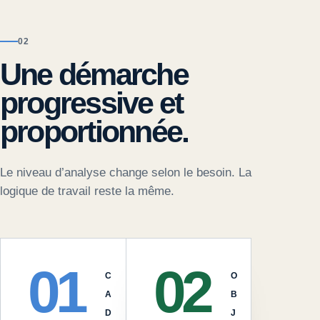
02
Une démarche
progressive et
proportionnée.
Le niveau d’analyse change selon le besoin. La
logique de travail reste la même.
01
02
C
O
A
B
D
J