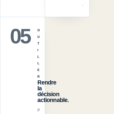
.
05
O
U
T
I
L
L
E
R
Rendre
la
décision
actionnable.
P