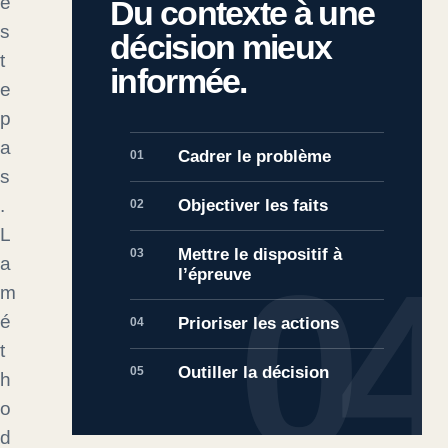
e
Du contexte à une
s
décision mieux
t
informée.
e
p
a
Cadrer le problème
01
s
.
Objectiver les faits
02
L
Mettre le dispositif à
03
a
l’épreuve
m
é
Prioriser les actions
04
t
Outiller la décision
05
h
o
d