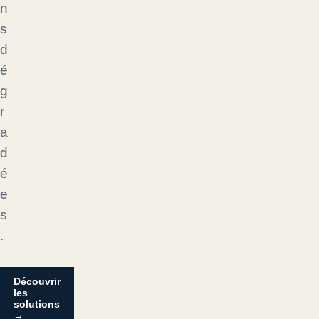
n
s
d
é
g
r
a
d
é
e
s
.
Découvrir
les
solutions
→