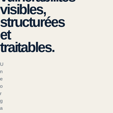
visibles,
structurées
et
traitables.
U
n
e
o
r
g
a