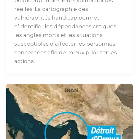
beaucoup moins leurs vulnérabilités
réelles. La cartographie des
vulnérabilités handicap permet
d’identifier les dépendances critiques,
les angles morts et les situations
susceptibles d’affecter les personnes
concernées afin de mieux prioriser les
actions.