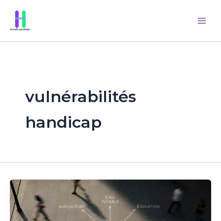
Aller
au
contenu
vulnérabilités
handicap